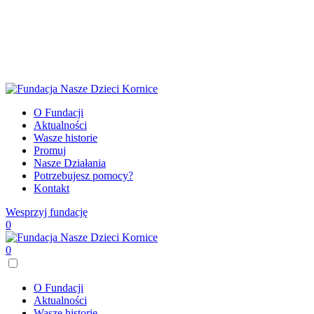
O Fundacji
Aktualności
Wasze historie
Promuj
Nasze Działania
Potrzebujesz pomocy?
Kontakt
Wesprzyj fundację
0
0
O Fundacji
Aktualności
Wasze historie