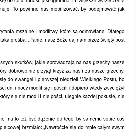
ię do celu, radość jest ogromna. Im większe wyrzeczenie 
ejmuje. To powinno nas mobilizować, by podejmować jak 
zytania mszalne i modlitwy, które są odmawiane. Dlatego 
aka prośba: „Panie, nasz Boże daj nam przez święty post 
esnych skutków, jakie sprowadzają na nas grzechy nasze 
óry dobrowolnie przyjął krzyż za nas i za nasze grzechy. 
ę do ewangelii pierwszej niedzieli Wielkiego Postu, bo 
ni i nocy modlił się i pościł, i dopiero wtedy zwyciężył 
ry się nie modli i nie pości, ulegnie każdej pokusie, nie 
Nie ma to też być dążenie do tego, by samemu sobie coś 
Popielcowej brzmiało: „Nawróćcie się do mnie całym swym 