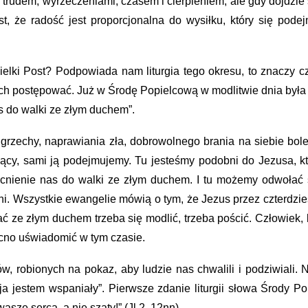
rudem, wyrzeczeniami, czasem i cierpieniem, ale gdy dojdzie s
st, że radość jest proporcjonalna do wysiłku, który się pod
ielki Post? Podpowiada nam liturgia tego okresu, to znaczy c
h postępować. Już w Środę Popielcową w modlitwie dnia była t
 do walki ze złym duchem”. 
a grzechy, naprawiania zła, dobrowolnego brania na siebie bol
rzący, sami ją podejmujemy. Tu jesteśmy podobni do Jezusa, kt
cnienie nas do walki ze złym duchem. I tu możemy odwołać si
Wszystkie ewangelie mówią o tym, że Jezus przez czterdzieści d
ze złym duchem trzeba się modlić, trzeba pościć. Człowiek, któ
cno uświadomić w tym czasie.
, robionych na pokaz, aby ludzie nas chwalili i podziwiali. 
i ja jestem wspaniały”. Pierwsze zdanie liturgii słowa Środy 
asze serca, a nie szaty!” (Jl 2, 12nn). 