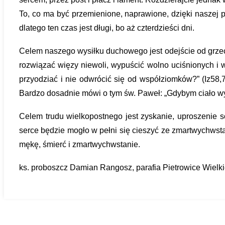
To, co ma być przemienione, naprawione, dzięki naszej pok
dlatego ten czas jest długi, bo aż czterdzieści dni.
Celem naszego wysiłku duchowego jest odejście od grzechu
rozwiązać więzy niewoli, wypuścić wolno uciśnionych i 
przyodziać i nie odwrócić się od współziomków?” (Iz58,7
Bardzo dosadnie mówi o tym św. Paweł: „Gdybym ciało wyda
Celem trudu wielkopostnego jest zyskanie, uproszenie so
serce będzie mogło w pełni się cieszyć ze zmartwychwst
mękę, śmierć i zmartwychwstanie.
ks. proboszcz Damian Rangosz, parafia Pietrowice Wielkie