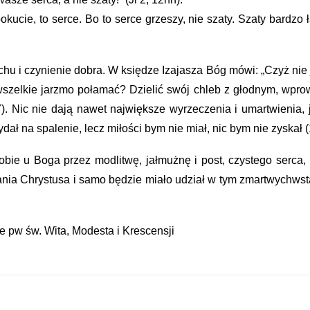
ucie, to serce. Bo to serce grzeszy, nie szaty. Szaty bardzo ła
 i czynienie dobra. W księdze Izajasza Bóg mówi: „Czyż nie jes
wszelkie jarzmo połamać? Dzielić swój chleb z głodnym, wprowa
). Nic nie dają nawet największe wyrzeczenia i umartwienia, je
ł na spalenie, lecz miłości bym nie miał, nic bym nie zyskał (
bie u Boga przez modlitwę, jałmużnę i post, czystego serca, w
ania Chrystusa i samo będzie miało udział w tym zmartwychwsta
 pw św. Wita, Modesta i Krescensji 