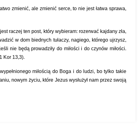
two zmienić, ale zmienić serce, to nie jest łatwa sprawa, 
t raczej ten post, który wybieram: rozerwać kajdany zła, 
dzić w dom biednych tułaczy, nagiego, którego ujrzysz, 
śli nie będą prowadziły do miłości i do czynów miłości. 
1 Kor 13,3).
ypełnionego miłością do Boga i do ludzi, bo tylko takie 
niu, nowym życiu, które Jezus wysłużył nam przez swoją 